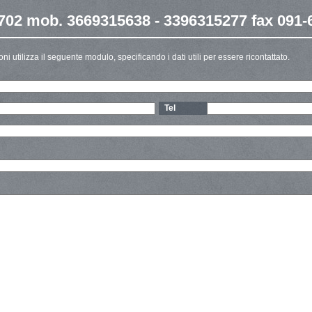
0702 mob. 3669315638 - 3396315277 fax 091
ni utilizza il seguente modulo, specificando i dati utili per essere ricontattato.
Tel