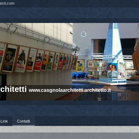
isti.com
chitetti
www.casgnolaarchitetti.architetto.it
-Link
Contatti